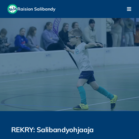
Siirry
Raision Salibandy
Haku
sivun
sisältöön
REKRY: Salibandyohjaaja