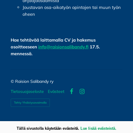
ohjaajaosaamista
Joustavan osa-aikatyön opintojen tai muun työn
oheen
Hae tehtävää laittamalla CV ja hakemus
osoitteeseen
info@raisionsalibandy.fi
17.5.
mennessä.
©
Raision Salibandy ry
Tietosuojaseloste
Evästeet
Facebook
Instagram
Tehty Yhdistysavaimella
Tällä sivustolla käytetään evästeitä.
Lue lisää evästeistä.