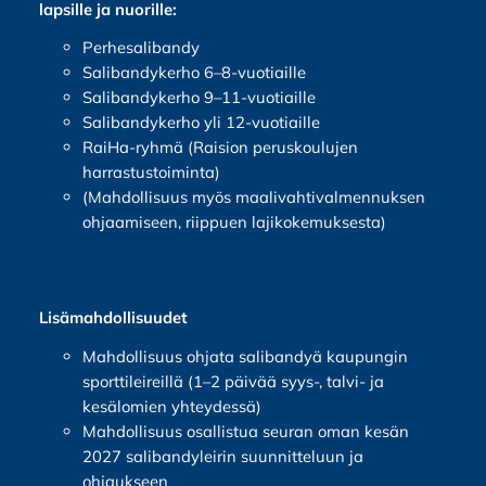
lapsille ja nuorille:
Perhesalibandy
Salibandykerho 6–8-vuotiaille
Salibandykerho 9–11-vuotiaille
Salibandykerho yli 12-vuotiaille
RaiHa-ryhmä (Raision peruskoulujen
harrastustoiminta)
(Mahdollisuus myös maalivahtivalmennuksen
ohjaamiseen, riippuen lajikokemuksesta)
Lisämahdollisuudet
Mahdollisuus ohjata salibandyä kaupungin
sporttileireillä (1–2 päivää syys-, talvi- ja
kesälomien yhteydessä)
Mahdollisuus osallistua seuran oman kesän
2027 salibandyleirin suunnitteluun ja
ohjaukseen