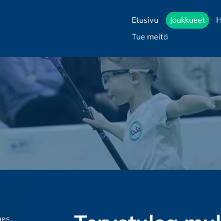
Etusivu
Joukkueet
H
Tue meitä
mes