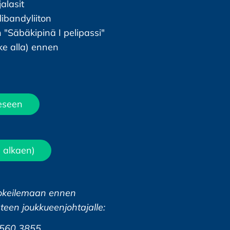
jalasit
libandyliiton
 "Säbäkipinä I pelipassi"
ke alla) ennen
eeseen
6 alkaen)
n kokeilemaan ennen
käteen joukkueenjohtajalle:
0 560 3855