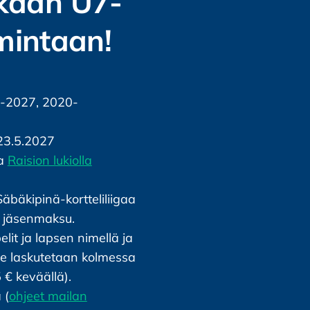
kaan U7-
mintaan!
6-2027, 2020-
 23.5.2027
sa
Raision lukiolla
bäkipinä-kortteliliigaa
€ jäsenmaksu.
elit ja lapsen nimellä ja
se laskutetaan kolmessa
 € keväällä).
 (
ohjeet mailan