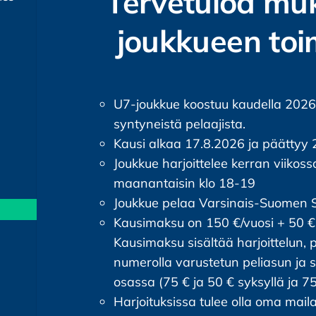
Tervetuloa mu
joukkueen toi
U7-joukkue koostuu kaudella 202
syntyneistä pelaajista.
Kausi alkaa 17.8.2026 ja päättyy
Joukkue harjoittelee kerran viikos
maanantaisin klo 18-19
Joukkue pelaa Varsinais-Suomen Sä
Kausimaksu on 150 €/vuosi + 50 
Kausimaksu sisältää harjoittelun, p
numerolla varustetun peliasun ja 
osassa (75 € ja 50 € syksyllä ja 75
Harjoituksissa tulee olla oma maila