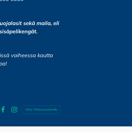
uojalasit sekä maila, eli
sisäpelikengät.
missä vaiheessa kautta
oa!
Tehty Yhdistysavaimella
Facebook
Instagram