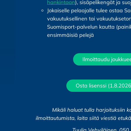
hankintaan
), sisäpelikengät ja suo
Jokaiselle pelaajalle tulee ostaa Sa
vakuutuksellinen tai vakuutukseton
Suomisport-palvelun kautta (paini
ensimmäisiä pelejä
Ilmoittaudu joukku
Osta lisenssi (1.8.202
Mikäli haluat tulla harjoituksii
ilmoittautumista, laita siitä viestiä etu
Tuulia Vehviläinen, 05