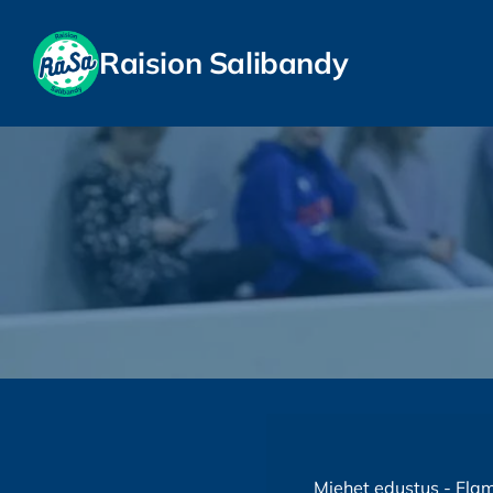
Siirry
sivun
Raision Salibandy
sisältöön
Miehet edustus - Fla