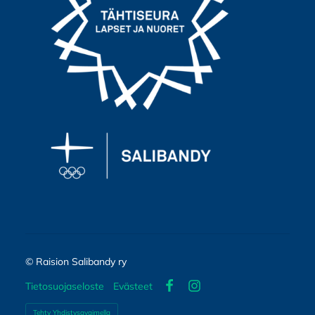
©
Raision Salibandy ry
Tietosuojaseloste
Evästeet
Facebook
Instagram
Tehty Yhdistysavaimella