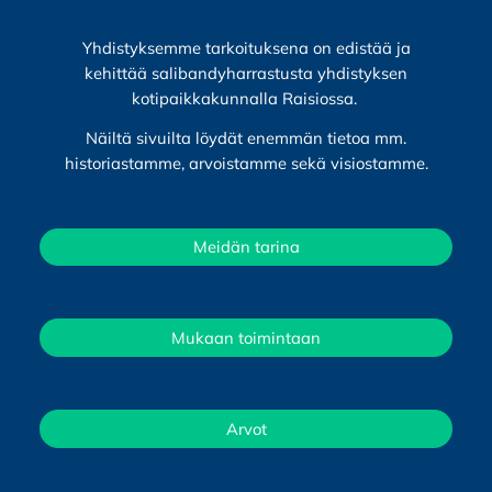
Yhdistyksemme tarkoituksena on edistää ja
kehittää salibandyharrastusta yhdistyksen
kotipaikkakunnalla Raisiossa.
Näiltä sivuilta löydät enemmän tietoa mm.
historiastamme, arvoistamme sekä visiostamme.
Meidän tarina
Mukaan toimintaan
Arvot