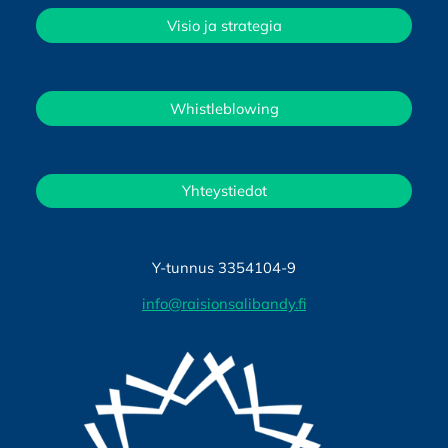
Visio ja strategia
Whistleblowing
Yhteystiedot
Y-tunnus 3354104-9
info@raisionsalibandy.fi