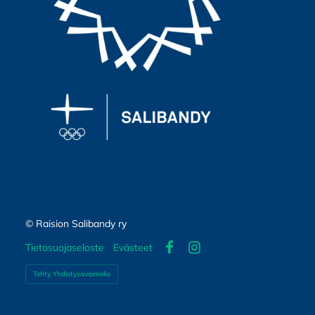
©
Raision Salibandy ry
Tietosuojaseloste
Evästeet
Facebook
Instagram
Tehty Yhdistysavaimella