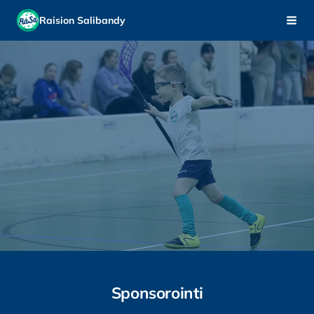
Siirry
Raision Salibandy
Haku
sivun
sisältöön
Sponsorointi